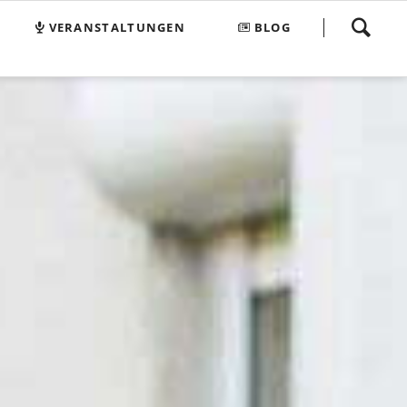
Navigation
VERANSTALTUNGEN
BLOG
überspringen
e Klub 74
FAQ
Suchen und Finden
Sitemap