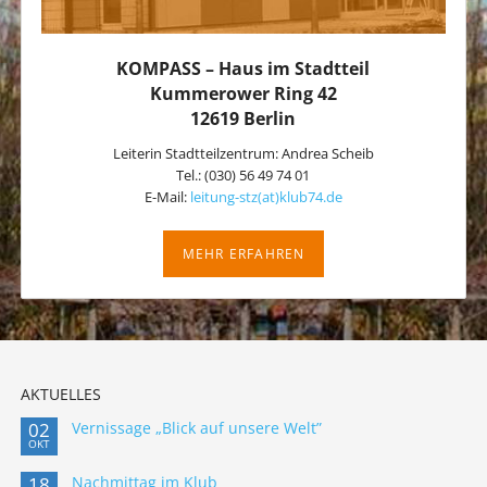
KOMPASS – Haus im Stadtteil
Kummerower Ring 42
12619 Berlin
Leiterin Stadtteilzentrum: Andrea Scheib
Tel.: (030) 56 49 74 01
E-Mail:
leitung-stz(at)klub74.de
MEHR ERFAHREN
AKTUELLES
02
Vernissage „Blick auf unsere Welt”
OKT
18
Nachmittag im Klub