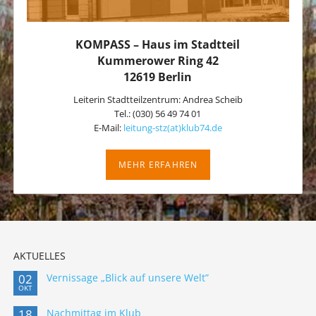
KOMPASS – Haus im Stadtteil
Kummerower Ring 42
12619 Berlin
Leiterin Stadtteilzentrum: Andrea Scheib
Tel.: (030) 56 49 74 01
E-Mail:
leitung-stz(at)klub74.de
MEHR ERFAHREN
AKTUELLES
02
Vernissage „Blick auf unsere Welt”
OKT
18
Nachmittag im Klub