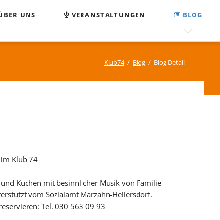
Nav
ÜBER UNS
VERANSTALTUNGEN
BLOG
übe
egnungsstätte Klub 74
FAQ
MPASS
Suchen und Finden
Klub74
Blog
Blog Detail
enden
Sitemap
tzung
pressum
tenschutz
 im Klub 74
d Kuchen mit besinnlicher Musik von Familie
terstützt vom Sozialamt Marzahn-Hellersdorf.
 reservieren: Tel. 030 563 09 93