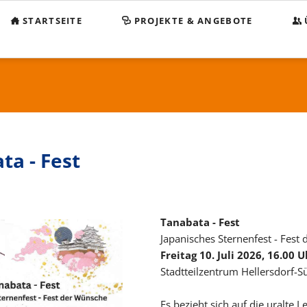
STARTSEITE
PROJEKTE & ANGEBOTE
Beg
KO
Sp
Sa
ta - Fest
Im
Da
Tanabata - Fest
Japanisches Sternenfest - Fest
Freitag 10. Juli 2026, 16.00 U
Stadtteilzentrum Hellersdorf-S
Es bezieht sich auf die uralte