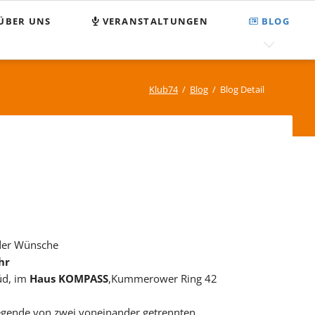
Nav
ÜBER UNS
VERANSTALTUNGEN
BLOG
übe
egnungsstätte Klub 74
FAQ
MPASS
Suchen und Finden
Klub74
Blog
Blog Detail
enden
Sitemap
tzung
pressum
tenschutz
 der Wünsche
hr
üd, im
Haus KOMPASS
,Kummerower Ring 42
 Legende von zwei voneinander getrennten