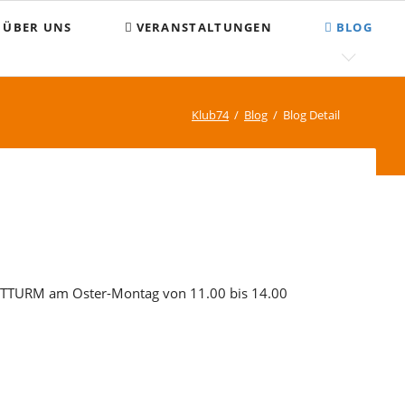
Nav
ÜBER UNS
VERANSTALTUNGEN
BLOG
übe
egegnungsstätte Klub 74
FAQ
OMPASS
Suchen und Finden
Klub74
Blog
Blog Detail
penden
Sitemap
atzung
mpressum
atenschutz
HTTURM am Oster-Montag von 11.00 bis 14.00