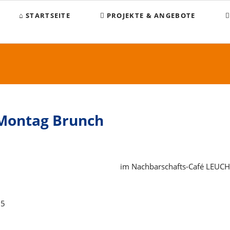
STARTSEITE
PROJEKTE & ANGEBOTE
B
K
S
S
Montag Brunch
I
D
im Nachbarschafts-Café LEUC
25