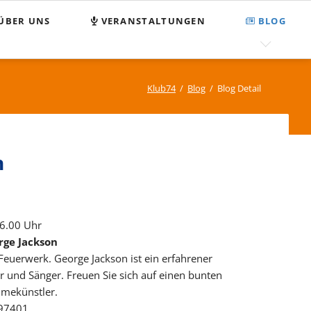
Nav
ÜBER UNS
VERANSTALTUNGEN
BLOG
übe
egnungsstätte Klub 74
FAQ
MPASS
Suchen und Finden
Klub74
Blog
Blog Detail
enden
Sitemap
tzung
n
pressum
tenschutz
16.00 Uhr
rge Jackson
 Feuerwerk. George Jackson ist ein erfahrener
r und Sänger. Freuen Sie sich auf einen bunten
mekünstler.
97401,