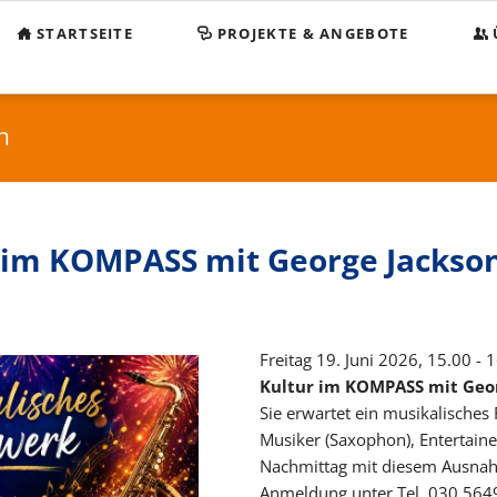
STARTSEITE
PROJEKTE & ANGEBOTE
Beg
KO
n
Sp
Sa
 im KOMPASS mit George Jackso
Im
Da
Freitag 19. Juni 2026, 15.00 - 
Kultur im KOMPASS mit Geo
Sie erwartet ein musikalisches
Musiker (Saxophon), Entertaine
Nachmittag mit diesem Ausnah
Anmeldung unter Tel. 030 564