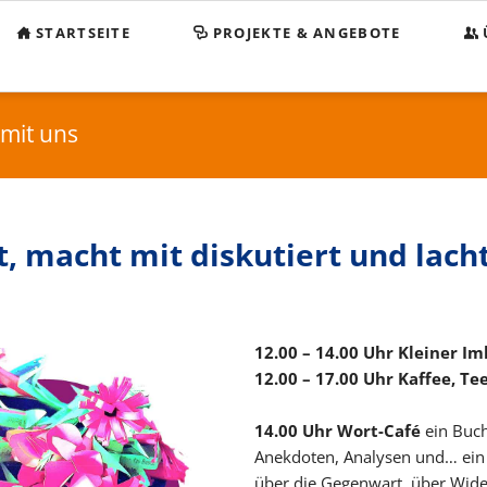
STARTSEITE
PROJEKTE & ANGEBOTE
Beg
KO
 mit uns
Sp
Sa
 macht mit diskutiert und lacht
Im
Da
12.00 – 14.00 Uhr Kleiner Im
12.00 – 17.00 Uhr
Kaffee, Te
14.00 Uhr Wort-Café
ein Buch
Anekdoten, Analysen und… ein
über die Gegenwart, über Wide