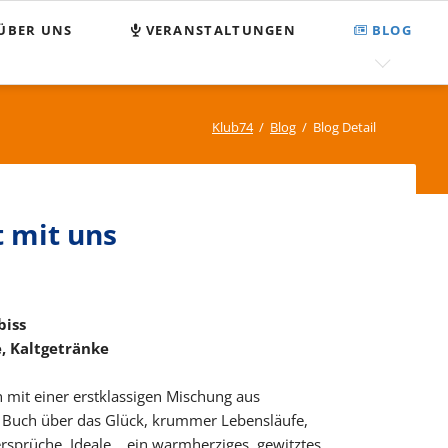
Nav
ÜBER UNS
VERANSTALTUNGEN
BLOG
übe
egnungsstätte Klub 74
FAQ
MPASS
Suchen und Finden
Klub74
Blog
Blog Detail
enden
Sitemap
tzung
 mit uns
pressum
tenschutz
biss
e, Kaltgetränke
 mit einer erstklassigen Mischung aus
 Buch über das Glück, krummer Lebensläufe,
rsprüche, Ideale… ein warmherziges, gewitztes